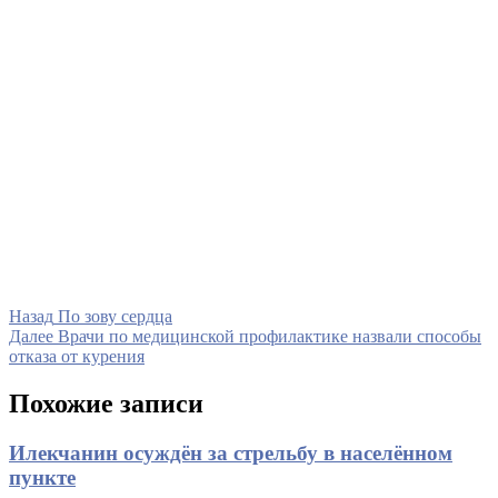
Навигация
Предыдущая
Назад
По зову сердца
запись
Следующая
Далее
Врачи по медицинской профилактике назвали способы
по
запись
отказа от курения
записям
Похожие записи
Илекчанин осуждён за стрельбу в населённом
пункте