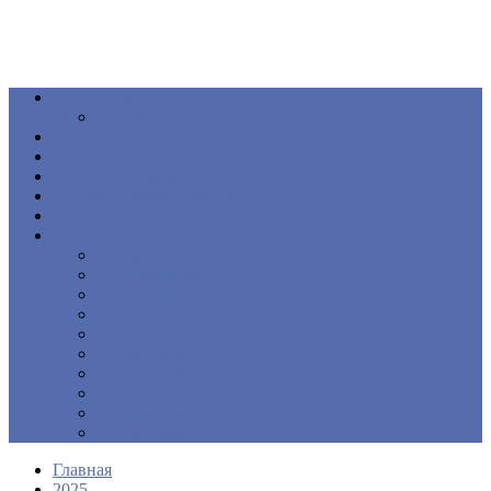
Общество
Книга
Политика
Здоровье
Происшествия
Официальные документы
ПОДКАСТ
Еще
Новости
Образование
Экономика
Культура
Спорт
Интервью
Наш край
Актуально
Объявления
Контакты
Главная
2025