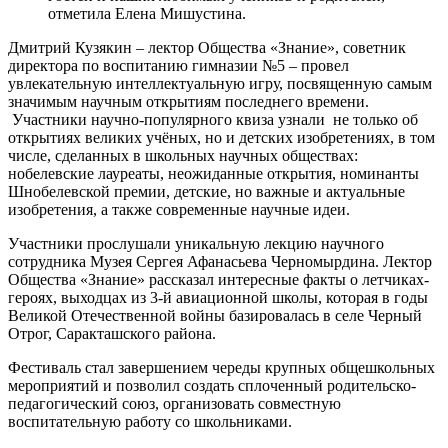
отметила Елена Мишустина.
Дмитрий Кузякин – лектор Общества «Знание», советник
директора по воспитанию гимназии №5 – провел
увлекательную интеллектуальную игру, посвященную самым
значимым научным открытиям последнего времени.
Участники научно-популярного квиза узнали не только об
открытиях великих учёных, но и детских изобретениях, в том
числе, сделанных в школьных научных обществах:
нобелевские лауреаты, неожиданные открытия, номинанты
Шнобелевской премии, детские, но важные и актуальные
изобретения, а также современные научные идеи.
Участники прослушали уникальную лекцию научного
сотрудника Музея Сергея Афанасьева Черномырдина. Лектор
Общества «Знание» рассказал интересные факты о летчиках-
героях, выходцах из 3-й авиационной школы, которая в годы
Великой Отечественной войны базировалась в селе Черный
Отрог, Саракташского района.
Фестиваль стал завершением череды крупных общешкольных
мероприятий и позволил создать сплоченный родительско-
педагогический союз, организовать совместную
воспитательную работу со школьниками.