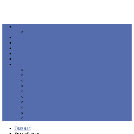
Общество
Книга
Политика
Здоровье
Происшествия
Официальные документы
ПОДКАСТ
Еще
Новости
Образование
Экономика
Культура
Спорт
Интервью
Наш край
Актуально
Объявления
Контакты
Главная
Без рубрики