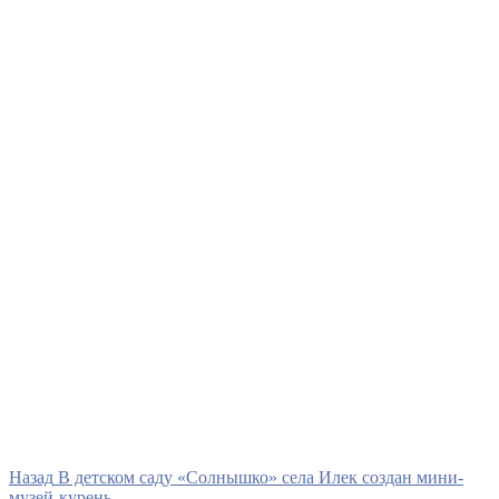
Навигация
Предыдущая
Назад
В детском саду «Солнышко» села Илек создан мини-
запись
музей-курень