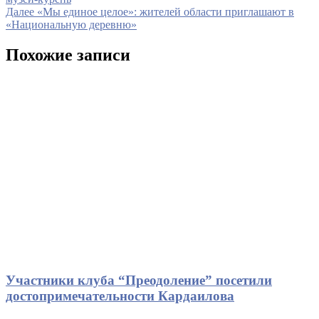
по
Следующая
Далее
«Мы единое целое»: жителей области приглашают в
записям
запись
«Национальную деревню»
Похожие записи
Участники клуба “Преодоление” посетили
достопримечательности Кардаилова