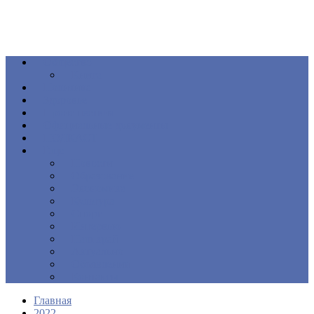
Общество
Книга
Политика
Здоровье
Происшествия
Официальные документы
ПОДКАСТ
Еще
Новости
Образование
Экономика
Культура
Спорт
Интервью
Наш край
Актуально
Объявления
Контакты
Главная
2022