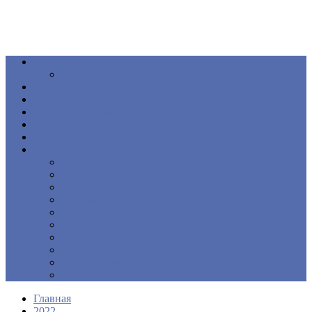
Общество
Книга
Политика
Здоровье
Происшествия
Официальные документы
ПОДКАСТ
Еще
Новости
Образование
Экономика
Культура
Спорт
Интервью
Наш край
Актуально
Объявления
Контакты
Главная
2022