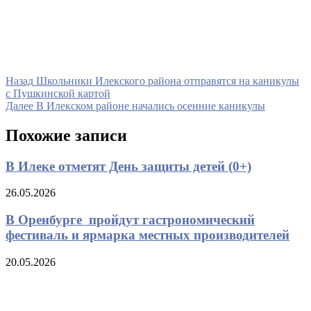
Навигация
Предыдущая
Назад
Школьники Илекского района отправятся на каникулы
запись
с Пушкинской картой
по
Следующая
Далее
В Илекском районе начались осенние каникулы
записям
запись
Похожие записи
В Илеке отметят День защиты детей (0+)
26.05.2026
В Оренбурге пройдут гастрономический
фестиваль и ярмарка местных производителей
20.05.2026