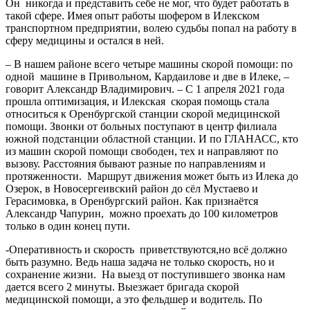
Он никогда и представить себе не мог, что будет работать в
такой сфере. Имея опыт работы шофером в Илекском
транспортном предприятии, волею судьбы попал на работу в
сферу медицины и остался в ней.
– В нашем районе всего четыре машины скорой помощи: по
одной машине в Привольном, Кардаилове и две в Илеке, –
говорит Александр Владимирович. – С 1 апреля 2021 года
прошла оптимизация, и Илекская скорая помощь стала
относиться к Оренбургской станции скорой медицинской
помощи. Звонки от больных поступают в центр филиала
южной подстанции областной станции. И по ГЛАНАСС, кто
из машин скорой помощи свободен, тех и направляют по
вызову. Расстояния бывают разные по направлениям и
протяженности. Маршрут движения может быть из Илека до
Озерок, в Новосергеивский район до сёл Мустаево и
Герасимовка, в Оренбургский район. Как признаётся
Александр Чапурин, можно проехать до 100 километров
только в один конец пути.
-Оперативность и скорость приветствуются,но всё должно
быть разумно. Ведь наша задача не только скорость, но и
сохранение жизни. На выезд от поступившего звонка нам
дается всего 2 минуты. Выезжает бригада скорой
медицинской помощи, а это фельдшер и водитель. По