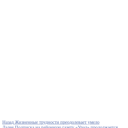
Навигация
Предыдущая
Назад
Жизненные трудности преодолевает умело
запись
Следующая
Далее
Подписка на районную газету «Урал» продолжается