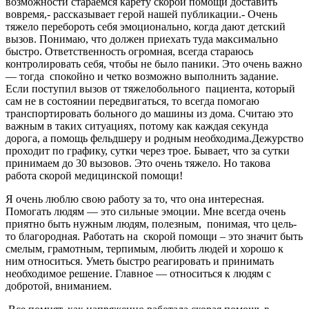
возможности стараемся карету скорой помощи доставить
вовремя,- рассказывает герой нашей публикации.- Очень
тяжело перебороть себя эмоционально, когда дают детский
вызов. Понимаю, что должен приехать туда максимально
быстро. Ответственность огромная, всегда стараюсь
контролировать себя, чтобы не было паники. Это очень важно
— тогда спокойно и четко возможно выполнить задание.
Если поступил вызов от тяжелобольного пациента, который
сам не в состоянии передвигаться, то всегда помогаю
транспортировать больного до машины из дома. Считаю это
важным в таких ситуациях, потому как каждая секунда
дорога, а помощь фельдшеру и родным необходима.Дежурство
проходит по графику, сутки через трое. Бывает, что за сутки
принимаем до 30 вызовов. Это очень тяжело. Но такова
работа скорой медицинской помощи!
Я очень люблю свою работу за то, что она интересная.
Помогать людям — это сильные эмоции. Мне всегда очень
приятно быть нужным людям, полезным, понимая, что цель-
то благородная. Работать на скорой помощи – это значит быть
смелым, грамотным, терпимым, любить людей и хорошо к
ним относиться. Уметь быстро реагировать и принимать
необходимое решение. Главное — относиться к людям с
добротой, вниманием.