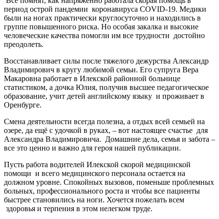
Все помнят, как напряженно работала скорая помощь в
период острой пандемии коронавируса СOVID-19. Медики
были на ногах практически круглосуточно и находились в
группе повышенного риска. Но особая закалка и высокие
человеческие качества помогли им все трудности достойно
преодолеть.
Восстанавливает силы после тяжелого дежурства Александр
Владимирович в кругу любимой семьи. Его супруга Вера
Макаровна работает в Илекской районной больнице
статистиком
, а дочка Юлия, получив высшее педагогическое
образование, учит детей английскому языку и проживает в
Оренбурге.
Смена деятельности всегда полезна, а отдых всей семьей на
озере, да ещё с удочкой в руках, – вот настоящее счастье для
Александра Владимировича. Домашние дела, семья и забота –
все это ценно и важно для героя нашей публикации.
Пусть работа водителей Илекской скорой медицинской
помощи и всего медицинского персонала остается на
должном уровне. Спокойных вызовов, поменьше проблемных
больных, профессионального роста и чтобы все пациенты
быстрее становились на ноги. Хочется пожелать всем
здоровья и терпения в этом нелегком труде.