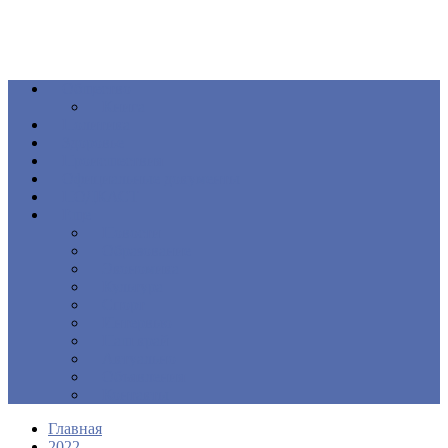
Общество
Книга
Политика
Здоровье
Происшествия
Официальные документы
ПОДКАСТ
Еще
Новости
Образование
Экономика
Культура
Спорт
Интервью
Наш край
Актуально
Объявления
Контакты
Главная
2022