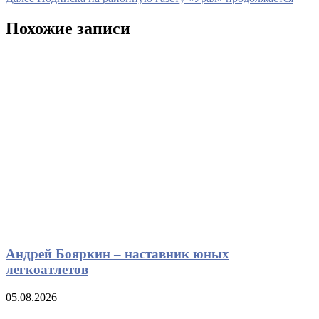
по
запись
записям
Похожие записи
Андрей Бояркин – наставник юных
легкоатлетов
05.08.2026