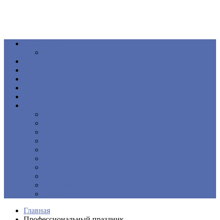
Общество
Книга
Политика
Здоровье
Происшествия
Официальные документы
ПОДКАСТ
Еще
Новости
Образование
Экономика
Культура
Спорт
Интервью
Наш край
Актуально
Объявления
Контакты
Главная
Профессиональный праздник