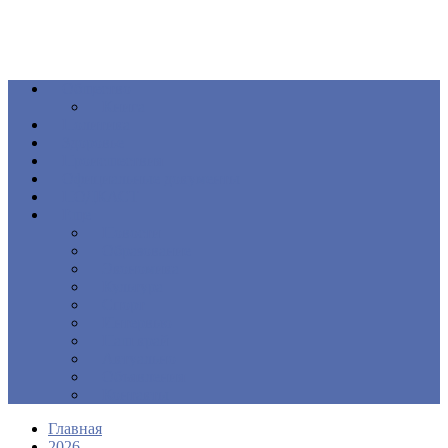
Общество
Книга
Политика
Здоровье
Происшествия
Официальные документы
ПОДКАСТ
Еще
Новости
Образование
Экономика
Культура
Спорт
Интервью
Наш край
Актуально
Объявления
Контакты
Главная
2026