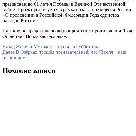
празднованию 81-летия Победы в Великой Отечественной
войне. Проект реализуется в рамках Указа президента России
«О проведении в Российской Федерации Года единства
народов России».
На конкурс представлено видеопрочтение произведения Льва
Ошанина «Волжская баллада».
Навигация
Предыдущая
Назад
Жители Мухранова провели субботник
запись
Следующая
Далее
В Озёрках прошёл познавательный час “Земля – наш
по
запись
общий дом”
записям
Похожие записи