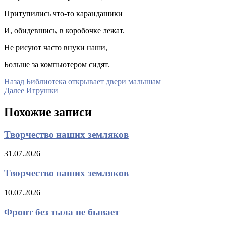
Притупились что-то карандашики
И, обидевшись, в коробочке лежат.
Не рисуют часто внуки наши,
Больше за компьютером сидят.
Навигация
Предыдущая
Назад
Библиотека открывает двери малышам
запись
Следующая
Далее
Игрушки
по
запись
записям
Похожие записи
Творчество наших земляков
31.07.2026
Творчество наших земляков
10.07.2026
Фронт без тыла не бывает