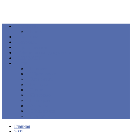
Общество
Книга
Политика
Здоровье
Происшествия
Официальные документы
ПОДКАСТ
Еще
Новости
Образование
Экономика
Культура
Спорт
Интервью
Наш край
Актуально
Объявления
Контакты
Главная
2025