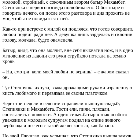
молодой, стройный, с соколиным взором батыр Махамбет.
Степнянка с первого взгляда полюбила его. О богатыре и
говорить нечего, он после этого разговора и дня прожить не
мог, чтобы не повидаться с ней.
Как-то при встрече с милой он поклялся, что готов совершить
любой подвиг ради нее. А девушка лишь зарделась и склонив
голову, молчала, будто окаменела.
Батыр, видя, что она молчит, вне себя выхватил нож, и в одно
мгновение из ладони его руки струйкою потекла на землю
кровь.
– На, смотри, коли моей любви не веришь! – с жаром сказал
он.
Тут Степнянка ахнула, взяла дрожащими руками израненную
кисть любимого и перевязала ее своим платочком.
Через три недели в селении справляли пышную свадьбу
Степнянки и Махамбета. Гости ели, пили, плясали,
состязались в ловкости. А один силач-батыр в знак особого
уважения к молодым супругам поднял на спине живого
верблюда и нес его с такой же легкостью, как барана.
Но злой Джунгар, как услышал, что Степнянка вышла замуж,