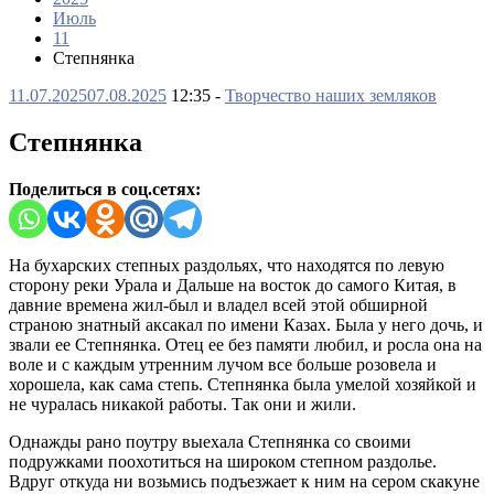
Июль
11
Степнянка
11.07.2025
07.08.2025
12:35 -
Творчество наших земляков
Степнянка
Поделиться в соц.сетях:
Hа бухарских степных раздольях, что находятся по левую
сторону реки Урала и Дальше на восток до самого Китая, в
давние времена жил-был и владел всей этой обширной
страною знатный аксакал по имени Казах. Была у него дочь, и
звали ее Степнянка. Отец ее без памяти любил, и росла она на
воле и с каждым утренним лучом все больше розовела и
хорошела, как сама степь. Степнянка была умелой хозяйкой и
не чуралась никакой работы. Так они и жили.
Однажды рано поутру выехала Степнянка со своими
подружками поохотиться на широком степном раздолье.
Вдруг откуда ни возьмись подъезжает к ним на сером скакуне