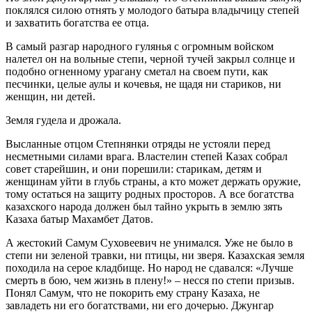
поклялся силою отнять у молодого батыра владычицу степей
и захватить богатства ее отца.
В самый разгар народного гулянья с огромным войском
налетел он на вольные степи, черной тучей закрыл солнце и
подобно огненному урагану сметал на своем пути, как
песчинки, целые аулы и кочевья, не щадя ни стариков, ни
женщин, ни детей.
Земля гудела и дрожала.
Высланные отцом Степнянки отряды не устояли перед
несметными силами врага. Властелин степей Казах собрал
совет старейшин, и они порешили: старикам, детям и
женщинам уйти в глубь страны, а кто может держать оружие,
тому остаться на защиту родных просторов. А все богатства
казахского народа должен был тайно укрыть в землю зять
Казаха батыр Махамбет Датов.
А жестокий Самум Суховеевич не унимался. Уже не было в
степи ни зеленой травки, ни птицы, ни зверя. Казахская земля
походила на серое кладбище. Но народ не сдавался: «Лучше
смерть в бою, чем жизнь в плену!» – несся по степи призыв.
Понял Самум, что не покорить ему страну Казаха, не
завладеть ни его богатствами, ни его дочерью. Джунгар