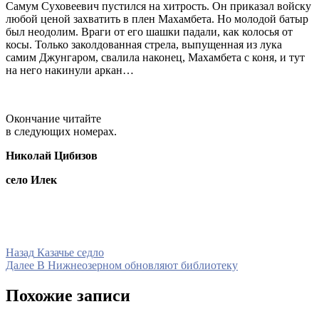
Самум Суховеевич пустился на хитрость. Он приказал войску
любой ценой захватить в плен Махамбета. Но молодой батыр
был неодолим. Враги от его шашки падали, как колосья от
косы. Только заколдованная стрела, выпущенная из лука
самим Джунгаром, свалила наконец, Махамбета с коня, и тут
на него накинули аркан…
Окончание читайте
в следующих номерах.
Николай Цибизов
село Илек
Навигация
Предыдущая
Назад
Казачье седло
запись
Следующая
Далее
В Нижнеозерном обновляют библиотеку
по
запись
записям
Похожие записи