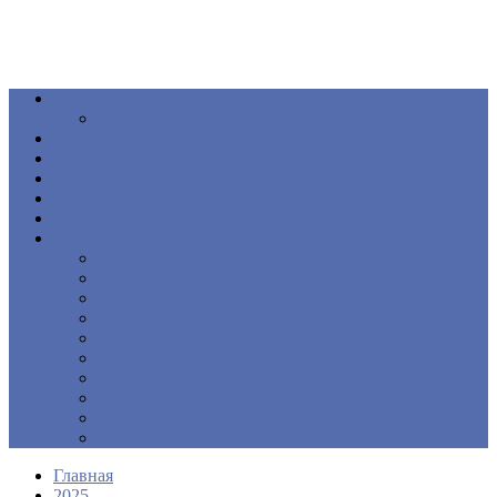
Общество
Книга
Политика
Здоровье
Происшествия
Официальные документы
ПОДКАСТ
Еще
Новости
Образование
Экономика
Культура
Спорт
Интервью
Наш край
Актуально
Объявления
Контакты
Главная
2025