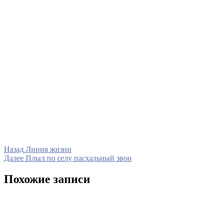
Навигация
Предыдущая
Назад
Линия жизни
запись
Следующая
Далее
Плыл по селу пасхальный звон
по
запись
записям
Похожие записи