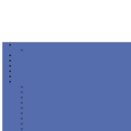
Общество
Книга
Политика
Здоровье
Происшествия
Официальные документы
ПОДКАСТ
Еще
Новости
Образование
Экономика
Культура
Спорт
Интервью
Наш край
Актуально
Объявления