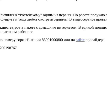
одключился к “Ростелекому” одним из первых. По работе получа
д. Супруга и теща любят смотреть сериалы. В видеосервисе пров
кинотеатров в пакете с домашним интернетом. В единой подписк
но в личном кабинете.
по номеру горячей линии 88001000800 или на
сайте
провайдера.
700198767