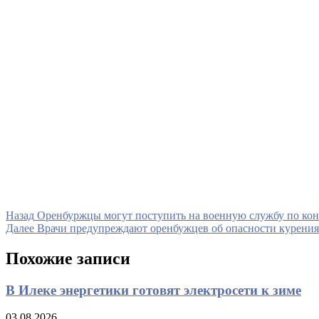
Навигация
Предыдущая
Назад
Оренбуржцы могут поступить на военную службу по кон
запись
Следующая
Далее
Врачи предупреждают оренбужцев об опасности курения
по
запись
записям
Похожие записи
В Илеке энергетики готовят электросети к зиме
03.08.2026