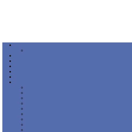
Общество
Книга
Политика
Здоровье
Происшествия
Официальные документы
ПОДКАСТ
Еще
Новости
Образование
Экономика
Культура
Спорт
Интервью
Наш край
Актуально
Объявления