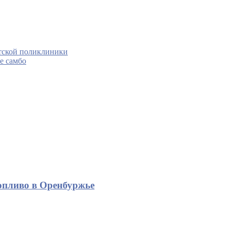
тской поликлиники
е самбо
опливо в Оренбуржье