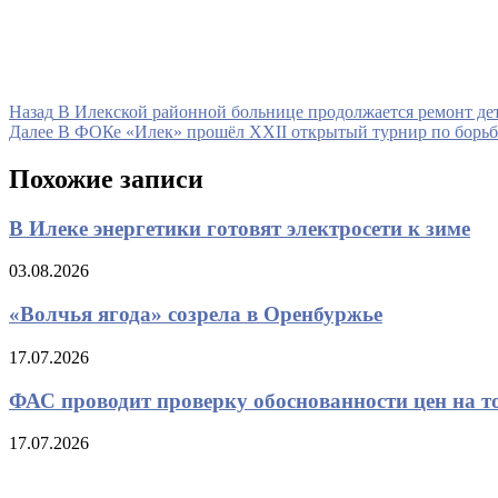
Навигация
Предыдущая
Назад
В Илекской районной больнице продолжается ремонт де
запись
Следующая
Далее
В ФОКе «Илек» прошёл XXII открытый турнир по борьб
по
запись
записям
Похожие записи
В Илеке энергетики готовят электросети к зиме
03.08.2026
«Волчья ягода» созрела в Оренбуржье
17.07.2026
ФАС проводит проверку обоснованности цен на т
17.07.2026