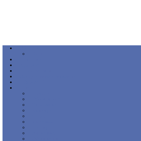
Общество
Книга
Политика
Здоровье
Происшествия
Официальные документы
ПОДКАСТ
Еще
Новости
Образование
Экономика
Культура
Спорт
Интервью
Наш край
Актуально
Объявления