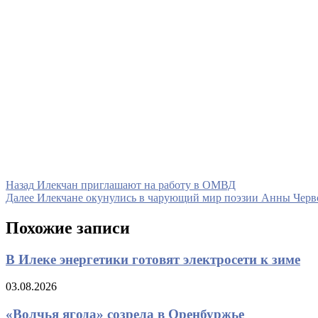
Навигация
Предыдущая
Назад
Илекчан приглашают на работу в ОМВД
запись
Следующая
Далее
Илекчане окунулись в чарующий мир поэзии Анны Чер
по
запись
записям
Похожие записи
В Илеке энергетики готовят электросети к зиме
03.08.2026
«Волчья ягода» созрела в Оренбуржье