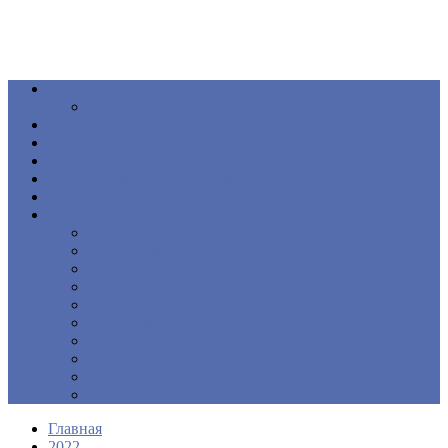
Общество
Книга
Политика
Здоровье
Происшествия
Официальные документы
ПОДКАСТ
Еще
Новости
Образование
Экономика
Культура
Спорт
Интервью
Наш край
Актуально
Объявления
Контакты
Главная
2022