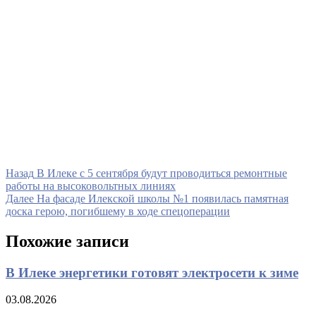
Навигация
Предыдущая
Назад
В Илеке с 5 сентября будут проводиться ремонтные
запись
работы на высоковольтных линиях
по
Следующая
Далее
На фасаде Илекской школы №1 появилась памятная
записям
запись
доска герою, погибшему в ходе спецоперации
Похожие записи
В Илеке энергетики готовят электросети к зиме
03.08.2026