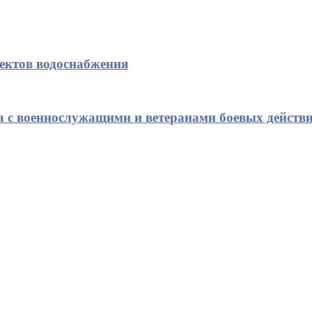
ъектов водоснабжения
а с военнослужащими и ветеранами боевых действ