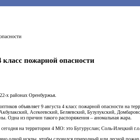
 опасности
4 класс пожарной опасности
22-х районах Оренбуржья.
птиков объявляет 9 августа 4 класс пожарной опасности на терр
Акбулакский, Асекеевский, Беляевский, Бузулукский, Домбаров
. Одна из причин такого распоряжения – аномальная жара.
 сегодня на территории 4 МО: это Бугуруслан; Соль-Илецкий г.
очно одной искры, чтобы случился природный или лесной пожар