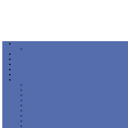
Общество
Книга
Политика
Здоровье
Происшествия
Официальные документы
ПОДКАСТ
Еще
Новости
Образование
Экономика
Культура
Спорт
Интервью
Наш край
Актуально
Объявления