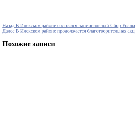
Навигация
Предыдущая
Назад
В Илекском районе состоялся национальный Сбор Ураль
запись
Следующая
Далее
В Илекском районе продолжается благотворительная акц
по
запись
записям
Похожие записи