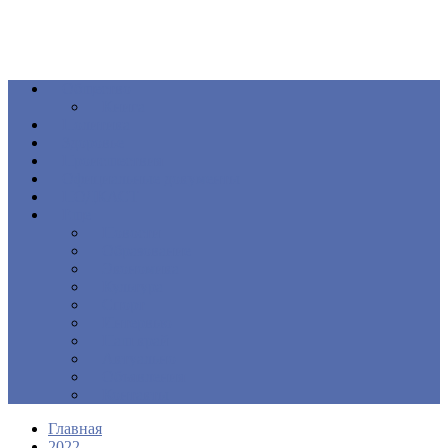
Общество
Книга
Политика
Здоровье
Происшествия
Официальные документы
ПОДКАСТ
Еще
Новости
Образование
Экономика
Культура
Спорт
Интервью
Наш край
Актуально
Объявления
Контакты
Главная
2022