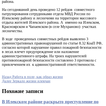
района.
На сегодняшний день проведено 12 рейдов совместного
патрулирования сотрудниками отдела МВД России по
Илекскому району и лесничими на территории массового
отдыха жителей Илекского района. А именно на Илекском,
Красноярском и Чапаевском (в селе Мухраново) участках
лесничества.
В ходе проведенных совместных рейдов выявлено 3
административных правонарушений по статье 8.32 КоаП РФ,
согласно которой нарушение правил пожарной безопасности
в лесах влечет предупреждение или наложение
административного штрафа. На троих нарушителей
противопожарной безопасности составлено 3 протокола с
привлечением их к административной ответственности.
Навигация
Предыдущая
Назад
Работа в поле, как образ жизни
запись
Следующая
Далее
Зеркало жизни илекчан
по
запись
записям
Похожие записи
В Илекском районе раскрыто преступление по