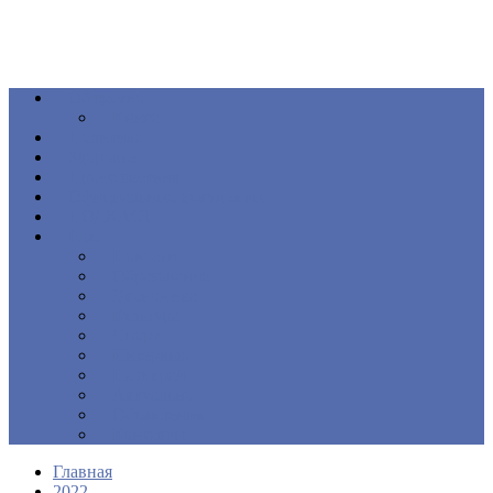
Общество
Книга
Политика
Здоровье
Происшествия
Официальные документы
ПОДКАСТ
Еще
Новости
Образование
Экономика
Культура
Спорт
Интервью
Наш край
Актуально
Объявления
Контакты
Главная
2022