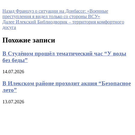
Навигация
Предыдущая
Назад
Француз о ситуации на Донбассе: «Военные
запись
преступления я видел только со стороны ВСУ»
по
Следующая
Далее
Илекский Библиодворик – территория комфортного
записям
запись
досуга
Похожие записи
В Студёном прошёл тематический час “У воды
без беды”
14.07.2026
В Илекском районе проходит акция “Безопасное
лето”
13.07.2026