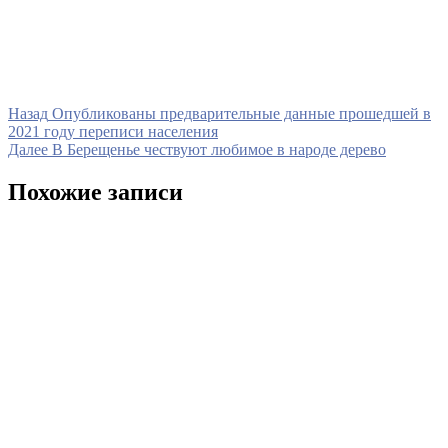
Навигация
Предыдущая
Назад
Опубликованы предварительные данные прошедшей в
запись
2021 году переписи населения
по
Следующая
Далее
В Берещенье чествуют любимое в народе дерево
записям
запись
Похожие записи