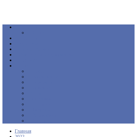
Общество
Книга
Политика
Здоровье
Происшествия
Официальные документы
ПОДКАСТ
Еще
Новости
Образование
Экономика
Культура
Спорт
Интервью
Наш край
Актуально
Объявления
Контакты
Главная
2022