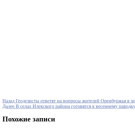
Навигация
Предыдущая
Назад
Геодезисты ответят на вопросы жителей Оренбуржья в х
запись
Следующая
Далее
В селах Илекского района готовятся к весеннему паводк
по
запись
записям
Похожие записи