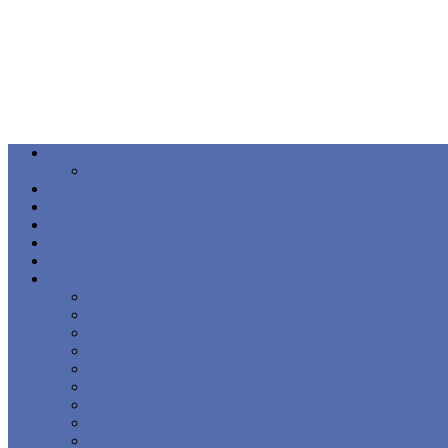
Общество
Книга
Политика
Здоровье
Происшествия
Официальные документы
ПОДКАСТ
Еще
Новости
Образование
Экономика
Культура
Спорт
Интервью
Наш край
Актуально
Объявления