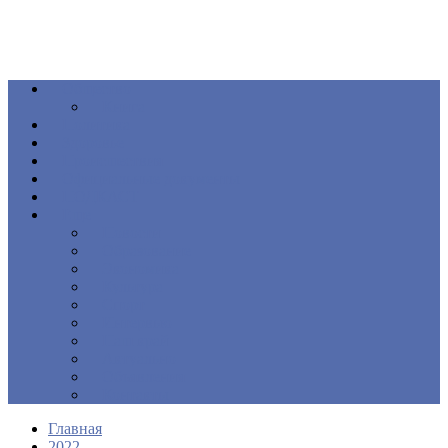
Общество
Книга
Политика
Здоровье
Происшествия
Официальные документы
ПОДКАСТ
Еще
Новости
Образование
Экономика
Культура
Спорт
Интервью
Наш край
Актуально
Объявления
Контакты
Главная
2022