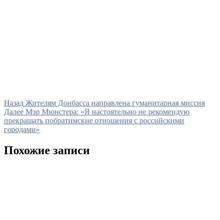
Навигация
Предыдущая
Назад
Жителям Донбасса направлена гуманитарная миссия
запись
Следующая
Далее
Мэр Мюнстера: «Я настоятельно не рекомендую
по
запись
прекращать побратимские отношения с российскими
записям
городами»
Похожие записи