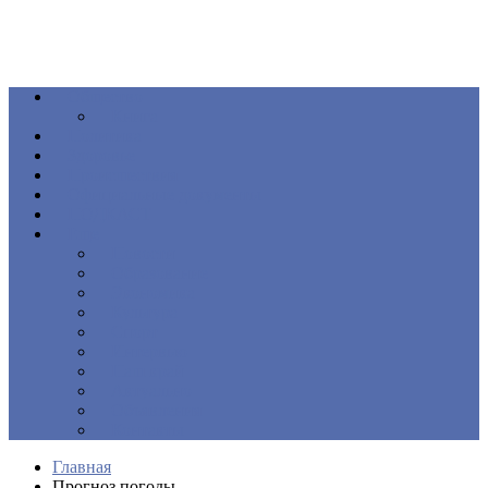
Общество
Книга
Политика
Здоровье
Происшествия
Официальные документы
ПОДКАСТ
Еще
Новости
Образование
Экономика
Культура
Спорт
Интервью
Наш край
Актуально
Объявления
Контакты
Главная
Прогноз погоды