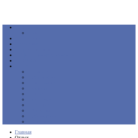
Общество
Книга
Политика
Здоровье
Происшествия
Официальные документы
ПОДКАСТ
Еще
Новости
Образование
Экономика
Культура
Спорт
Интервью
Наш край
Актуально
Объявления
Контакты
Главная
Отдых