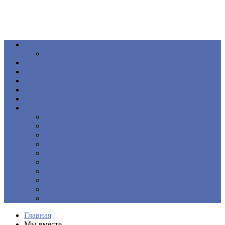
Общество
Книга
Политика
Здоровье
Происшествия
Официальные документы
ПОДКАСТ
Еще
Новости
Образование
Экономика
Культура
Спорт
Интервью
Наш край
Актуально
Объявления
Контакты
Главная
Мы вместе