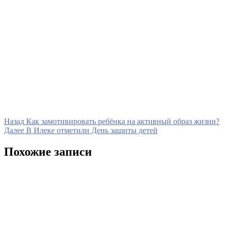
Навигация
Предыдущая
Назад
Как замотивировать ребёнка на активный образ жизни?
запись
Следующая
Далее
В Илеке отметили День защиты детей
по
запись
записям
Похожие записи