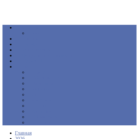
Общество
Книга
Политика
Здоровье
Происшествия
Официальные документы
ПОДКАСТ
Еще
Новости
Образование
Экономика
Культура
Спорт
Интервью
Наш край
Актуально
Объявления
Контакты
Главная
2026