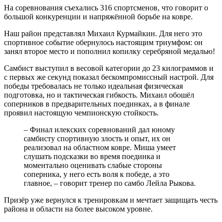
На соревнования съехались 316 спортсменов, что говорит о
большой конкуренции и напряжённой борьбе на ковре.
Наш район представлял Михаил Курмайкин. Для него это
спортивное событие обернулось настоящим триумфом: он
занял второе место и пополнил копилку серебряной медалью!
Самбист выступил в весовой категории до 23 килограммов и
с первых же секунд показал бескомпромиссный настрой. Для
победы требовалась не только идеальная физическая
подготовка, но и тактическая гибкость. Михаил обошёл
соперников в предварительных поединках, а в финале
проявил настоящую чемпионскую стойкость.
– Финал илекских соревнований дал юному
самбисту спортивную злость и опыт, их он
реализовал на областном ковре. Миша умеет
слушать подсказки во время поединка и
моментально оценивать слабые стороны
соперника, у него есть воля к победе, а это
главное, – говорит тренер по самбо Лейла Рыкова.
Призёр уже вернулся к тренировкам и мечтает защищать честь
района и области на более высоком уровне.