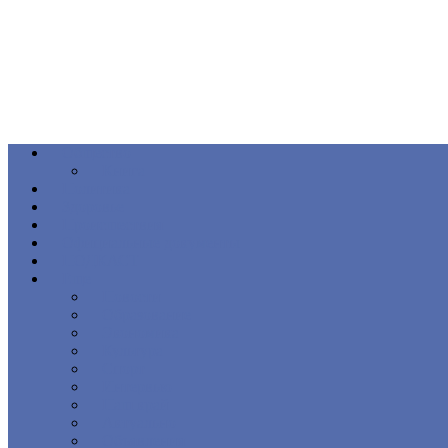
Общество
Книга
Политика
Здоровье
Происшествия
Официальные документы
ПОДКАСТ
Еще
Новости
Образование
Экономика
Культура
Спорт
Интервью
Наш край
Актуально
Объявления