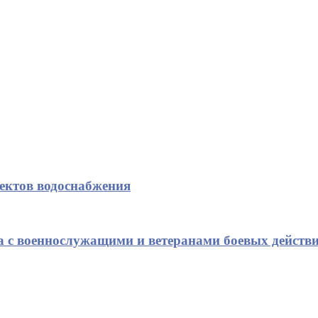
ъектов водоснабжения
а с военнослужащими и ветеранами боевых действ