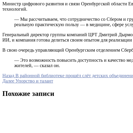
Министр цифрового развития и связи Оренбургской области Е
технологий.
— Мы рассчитываем, что сотрудничество со Сбером и гру
реальную практическую пользу — в медицине, сфере услу
Генеральный директор группы компаний ЦРТ Дмитрий Дырмовск
ИИ, и компания готова делиться своим опытом для реализации 
В свою очередь управляющий Оренбургским отделением Сберба
— Это возможность повысить доступность и качество ме
жителей, — сказал он.
Навигация
Предыдущая
Назад
В районной библиотеке прошёл слёт детских объединени
запись
Следующая
Далее
Упорство и талант
по
запись
записям
Похожие записи