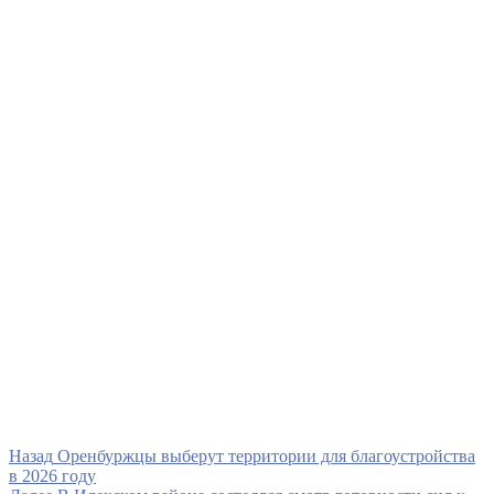
Навигация
Предыдущая
Назад
Оренбуржцы выберут территории для благоустройства
запись
в 2026 году
по