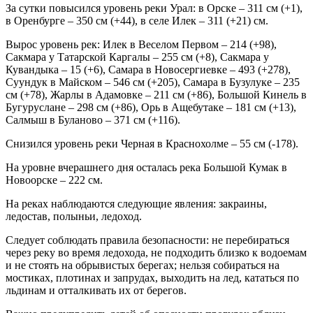
За сутки повысился уровень реки Урал: в Орске – 311 см (+1),
в Оренбурге – 350 см (+44), в селе Илек – 311 (+21) см.
Вырос уровень рек: Илек в Веселом Первом – 214 (+98),
Сакмара у Татарской Каргалы – 255 см (+8), Сакмара у
Кувандыка – 15 (+6), Самара в Новосергиевке – 493 (+278),
Суундук в Майском – 546 см (+205), Самара в Бузулуке – 235
см (+78), Жарлы в Адамовке – 211 см (+86), Большой Кинель в
Бугуруслане – 298 см (+86), Орь в Ащебутаке – 181 см (+13),
Салмыш в Буланово – 371 см (+116).
Снизился уровень реки Черная в Краснохолме – 55 см (-178).
На уровне вчерашнего дня осталась река Большой Кумак в
Новоорске – 222 см.
На реках наблюдаются следующие явления: закраины,
ледостав, полыньи, ледоход.
Следует соблюдать правила безопасности: не перебираться
через реку во время ледохода, не подходить близко к водоемам
и не стоять на обрывистых берегах; нельзя собираться на
мостиках, плотинах и запрудах, выходить на лед, кататься по
льдинам и отталкивать их от берегов.