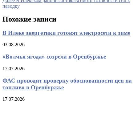
Следующая
Далее
В Илекском районе состоялся смотр готовности сил к
записям
запись
паводку
Похожие записи
В Илеке энергетики готовят электросети к зиме
03.08.2026
«Волчья ягода» созрела в Оренбуржье
17.07.2026
ФАС проводит проверку обоснованности цен на
топливо в Оренбуржье
17.07.2026