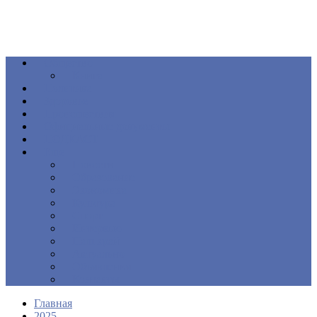
Общество
Книга
Политика
Здоровье
Происшествия
Официальные документы
ПОДКАСТ
Еще
Новости
Образование
Экономика
Культура
Спорт
Интервью
Наш край
Актуально
Объявления
Контакты
Главная
2025