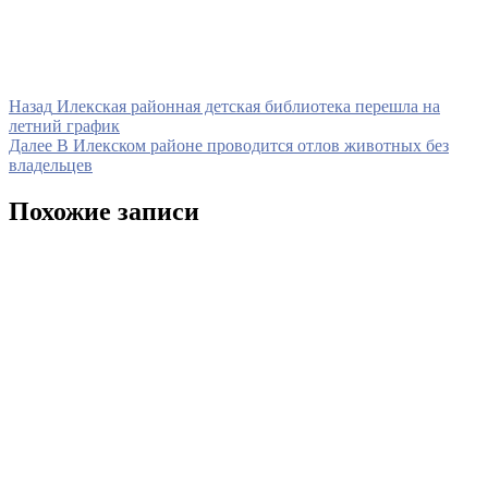
Навигация
Предыдущая
Назад
Илекская районная детская библиотека перешла на
запись
летний график
по
Следующая
Далее
В Илекском районе проводится отлов животных без
записям
запись
владельцев
Похожие записи