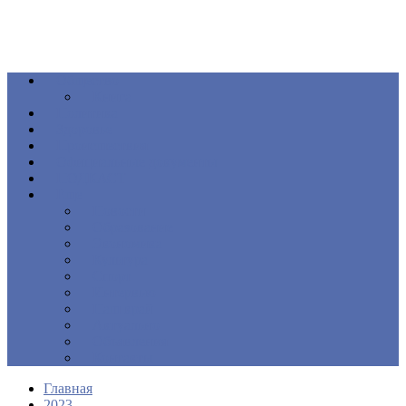
Общество
Книга
Политика
Здоровье
Происшествия
Официальные документы
ПОДКАСТ
Еще
Новости
Образование
Экономика
Культура
Спорт
Интервью
Наш край
Актуально
Объявления
Контакты
Главная
2023