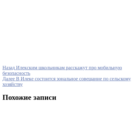
Навигация
Предыдущая
Назад
Илекским школьникам расскажут про мобильную
запись
безопасность
по
Следующая
Далее
В Илеке состоится зональное совещание по сельскому
записям
запись
хозяйству
Похожие записи