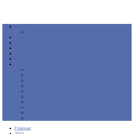
Общество
Книга
Политика
Здоровье
Происшествия
Официальные документы
ПОДКАСТ
Еще
Новости
Образование
Экономика
Культура
Спорт
Интервью
Наш край
Актуально
Объявления
Контакты
Главная
2023