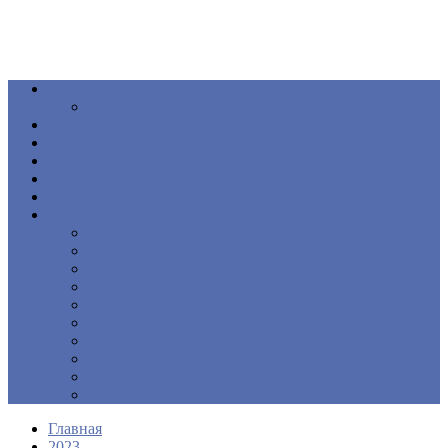
Общество
Книга
Политика
Здоровье
Происшествия
Официальные документы
ПОДКАСТ
Еще
Новости
Образование
Экономика
Культура
Спорт
Интервью
Наш край
Актуально
Объявления
Контакты
Главная
2023