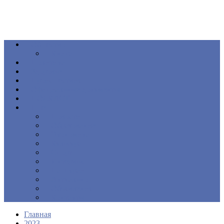
Общество
Книга
Политика
Здоровье
Происшествия
Официальные документы
ПОДКАСТ
Еще
Новости
Образование
Экономика
Культура
Спорт
Интервью
Наш край
Актуально
Объявления
Контакты
Главная
2023