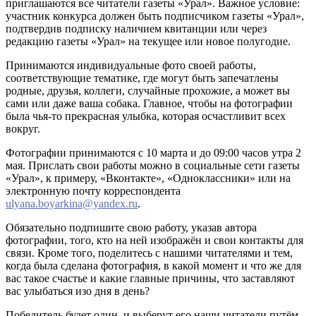
приглашаются все читатели газеты «Урал». Важное условие:
участник конкурса должен быть подписчиком газеты «Урал»,
подтвердив подписку наличием квитанции или через
редакцию газеты «Урал» на текущее или новое полугодие.
Принимаются индивидуальные фото своей работы,
соответствующие тематике, где могут быть запечатлены
родные, друзья, коллеги, случайные прохожие, а может вы
сами или даже ваша собака. Главное, чтобы на фотографии
была чья-то прекрасная улыбка, которая осчастливит всех
вокруг.
Фотографии принимаются с 10 марта и до 09:00 часов утра 2
мая. Прислать свои работы можно в социальные сети газеты
«Урал», к примеру, «Вконтакте», «Одноклассники» или на
электронную почту корреспондента
ulyana.boyarkina@yandex.ru
.
Обязательно подпишите свою работу, указав автора
фотографии, того, кто на ней изображён и свои контакты для
связи. Кроме того, поделитесь с нашими читателями и тем,
когда была сделана фотография, в какой момент и что же для
вас такое счастье и какие главные причины, что заставляют
вас улыбаться изо дня в день?
Победитель будет один, и выберут его наши читатели путём