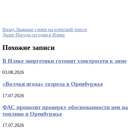
Навигация
Предыдущая
Назад
Лыжные гонки на илекской трассе
запись
Следующая
Далее
Погода сегодня в Илеке
по
запись
записям
Похожие записи
В Илеке энергетики готовят электросети к зиме
03.08.2026
«Волчья ягода» созрела в Оренбуржье
17.07.2026
ФАС проводит проверку обоснованности цен на
топливо в Оренбуржье
17.07.2026