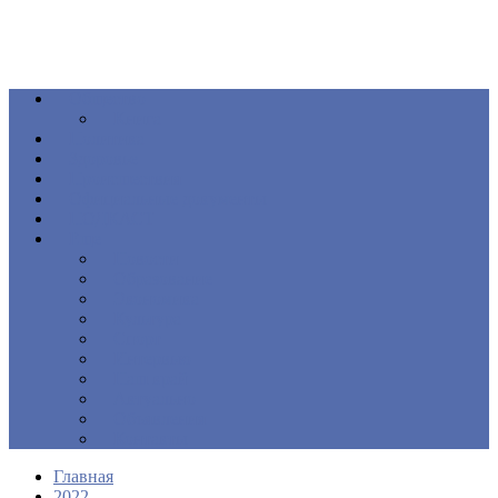
Общество
Книга
Политика
Здоровье
Происшествия
Официальные документы
ПОДКАСТ
Еще
Новости
Образование
Экономика
Культура
Спорт
Интервью
Наш край
Актуально
Объявления
Контакты
Главная
2022