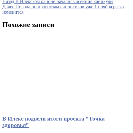
Навигация
Предыдущая
Назад
В Илекском районе начались осенние каникулы
запись
Следующая
Далее
Погода по прогнозам синоптиков уже 1 ноября резко
по
запись
изменится
записям
Похожие записи
В Илеке подвели итоги проекта “Точка
здоровья”