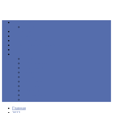
Общество
Книга
Политика
Здоровье
Происшествия
Официальные документы
ПОДКАСТ
Еще
Новости
Образование
Экономика
Культура
Спорт
Интервью
Наш край
Актуально
Объявления
Контакты
Главная
2022