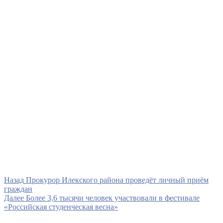
Навигация
Предыдущая
Назад
Прокурор Илекского района проведёт личный приём
запись
граждан
по
Следующая
Далее
Более 3,6 тысячи человек участвовали в фестивале
записям
запись
«Российская студенческая весна»