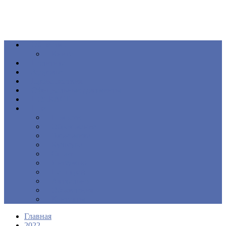
Общество
Книга
Политика
Здоровье
Происшествия
Официальные документы
ПОДКАСТ
Еще
Новости
Образование
Экономика
Культура
Спорт
Интервью
Наш край
Актуально
Объявления
Контакты
Главная
2022