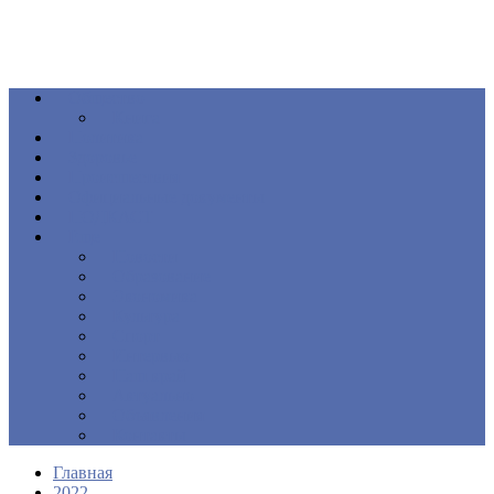
Общество
Книга
Политика
Здоровье
Происшествия
Официальные документы
ПОДКАСТ
Еще
Новости
Образование
Экономика
Культура
Спорт
Интервью
Наш край
Актуально
Объявления
Контакты
Главная
2022