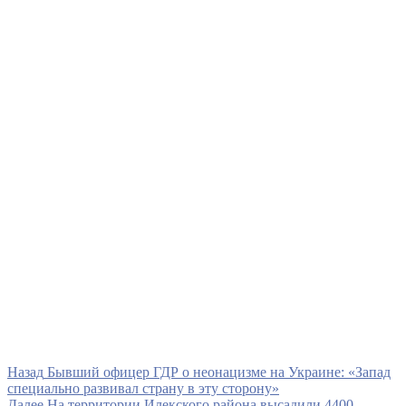
Навигация
Предыдущая
Назад
Бывший офицер ГДР о неонацизме на Украине: «Запад
запись
специально развивал страну в эту сторону»
по
Следующая
Далее
На территории Илекского района высадили 4400