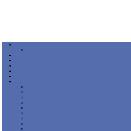
Общество
Книга
Политика
Здоровье
Происшествия
Официальные документы
ПОДКАСТ
Еще
Новости
Образование
Экономика
Культура
Спорт
Интервью
Наш край
Актуально
Объявления