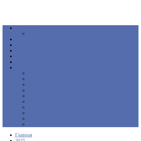
Общество
Книга
Политика
Здоровье
Происшествия
Официальные документы
ПОДКАСТ
Еще
Новости
Образование
Экономика
Культура
Спорт
Интервью
Наш край
Актуально
Объявления
Контакты
Главная
2025