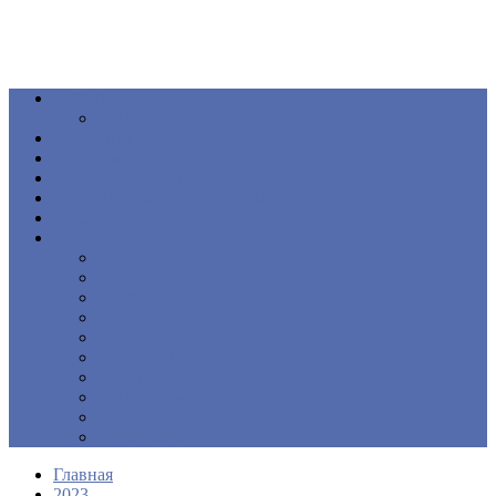
Общество
Книга
Политика
Здоровье
Происшествия
Официальные документы
ПОДКАСТ
Еще
Новости
Образование
Экономика
Культура
Спорт
Интервью
Наш край
Актуально
Объявления
Контакты
Главная
2023