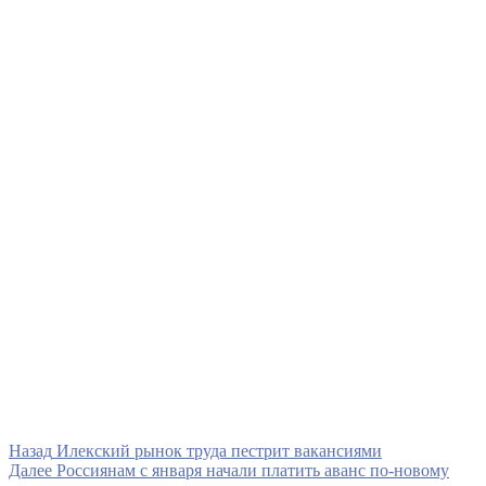
Навигация
Предыдущая
Назад
Илекский рынок труда пестрит вакансиями
запись
Следующая
Далее
Россиянам с января начали платить аванс по-новому
по