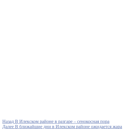
Навигация
Предыдущая
Назад
В Илекском районе в разгаре – сенокосная пора
запись
Следующая
Далее
В ближайшие дни в Илекском районе ожидается жара