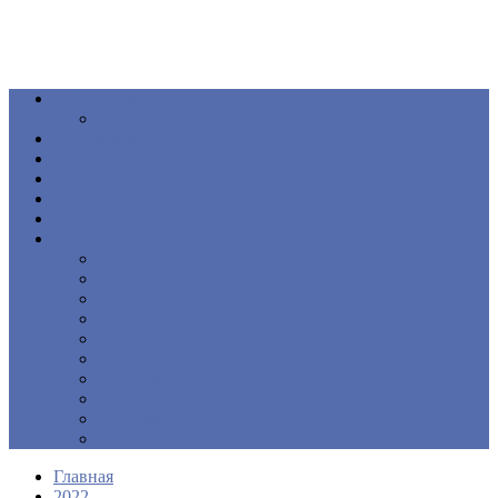
Общество
Книга
Политика
Здоровье
Происшествия
Официальные документы
ПОДКАСТ
Еще
Новости
Образование
Экономика
Культура
Спорт
Интервью
Наш край
Актуально
Объявления
Контакты
Главная
2022