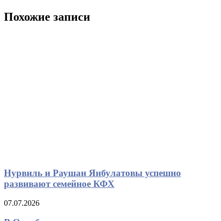
по
запись
записям
Похожие записи
Нурвиль и Раушан Янбулатовы успешно
развивают семейное КФХ
07.07.2026