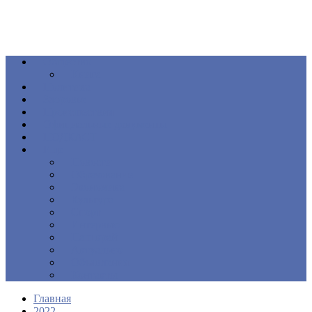
Общество
Книга
Политика
Здоровье
Происшествия
Официальные документы
ПОДКАСТ
Еще
Новости
Образование
Экономика
Культура
Спорт
Интервью
Наш край
Актуально
Объявления
Контакты
Главная
2022