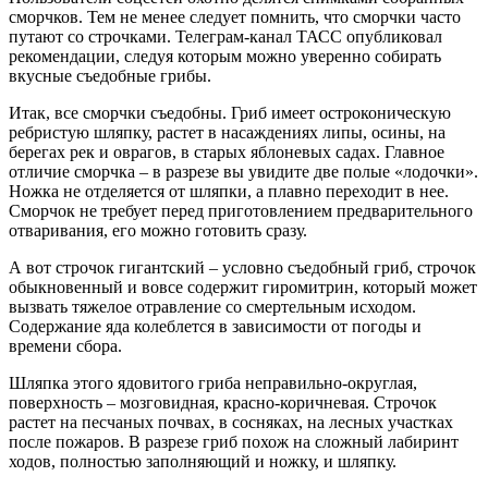
сморчков. Тем не менее следует помнить, что сморчки часто
путают со строчками. Телеграм-канал ТАСС опубликовал
рекомендации, следуя которым можно уверенно собирать
вкусные съедобные грибы.
Итак, все сморчки съедобны. Гриб имеет остроконическую
ребристую шляпку, растет в насаждениях липы, осины, на
берегах рек и оврагов, в старых яблоневых садах. Главное
отличие сморчка – в разрезе вы увидите две полые «лодочки».
Ножка не отделяется от шляпки, а плавно переходит в нее.
Сморчок не требует перед приготовлением предварительного
отваривания, его можно готовить сразу.
А вот строчок гигантский – условно съедобный гриб, строчок
обыкновенный и вовсе содержит гиромитрин, который может
вызвать тяжелое отравление со смертельным исходом.
Содержание яда колеблется в зависимости от погоды и
времени сбора.
Шляпка этого ядовитого гриба неправильно-округлая,
поверхность – мозговидная, красно-коричневая. Строчок
растет на песчаных почвах, в сосняках, на лесных участках
после пожаров. В разрезе гриб похож на сложный лабиринт
ходов, полностью заполняющий и ножку, и шляпку.