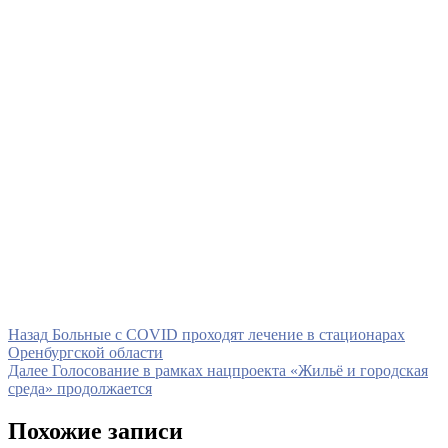
Навигация
Предыдущая
Назад
Больные с COVID проходят лечение в стационарах
запись
Оренбургской области
по
Следующая
Далее
Голосование в рамках нацпроекта «Жильё и городская
записям
запись
среда» продолжается
Похожие записи