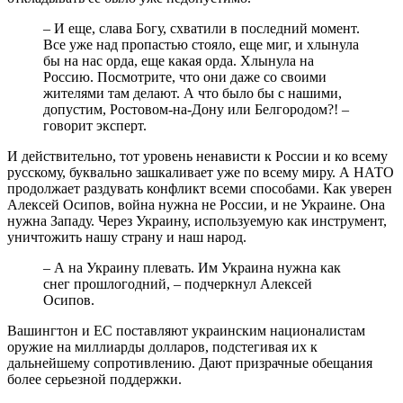
– И еще, слава Богу, схватили в последний момент.
Все уже над пропастью стояло, еще миг, и хлынула
бы на нас орда, еще какая орда. Хлынула на
Россию. Посмотрите, что они даже со своими
жителями там делают. А что было бы с нашими,
допустим, Ростовом-на-Дону или Белгородом?! –
говорит эксперт.
И действительно, тот уровень ненависти к России и ко всему
русскому, буквально зашкаливает уже по всему миру. А НАТО
продолжает раздувать конфликт всеми способами. Как уверен
Алексей Осипов, война нужна не России, и не Украине. Она
нужна Западу. Через Украину, используемую как инструмент,
уничтожить нашу страну и наш народ.
– А на Украину плевать. Им Украина нужна как
снег прошлогодний, – подчеркнул Алексей
Осипов.
Вашингтон и ЕС поставляют украинским националистам
оружие на миллиарды долларов, подстегивая их к
дальнейшему сопротивлению. Дают призрачные обещания
более серьезной поддержки.