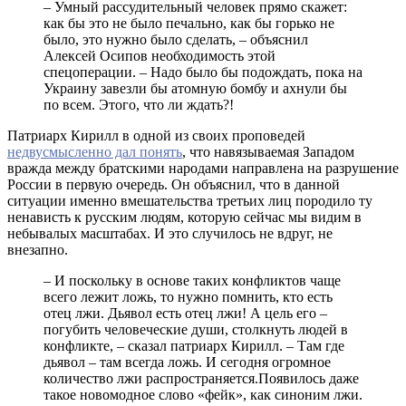
– Умный рассудительный человек прямо скажет:
как бы это не было печально, как бы горько не
было, это нужно было сделать, – объяснил
Алексей Осипов необходимость этой
спецоперации. – Надо было бы подождать, пока на
Украину завезли бы атомную бомбу и ахнули бы
по всем. Этого, что ли ждать?!
Патриарх Кирилл в одной из своих проповедей
недвусмысленно дал понять
, что навязываемая Западом
вражда между братскими народами направлена на разрушение
России в первую очередь. Он объяснил, что в данной
ситуации именно вмешательства третьих лиц породило ту
ненависть к русским людям, которую сейчас мы видим в
небывалых масштабах. И это случилось не вдруг, не
внезапно.
– И поскольку в основе таких конфликтов чаще
всего лежит ложь, то нужно помнить, кто есть
отец лжи. Дьявол есть отец лжи! А цель его –
погубить человеческие души, столкнуть людей в
конфликте, – сказал патриарх Кирилл. – Там где
дьявол – там всегда ложь. И сегодня огромное
количество лжи распространяется.Появилось даже
такое новомодное слово «фейк», как синоним лжи.