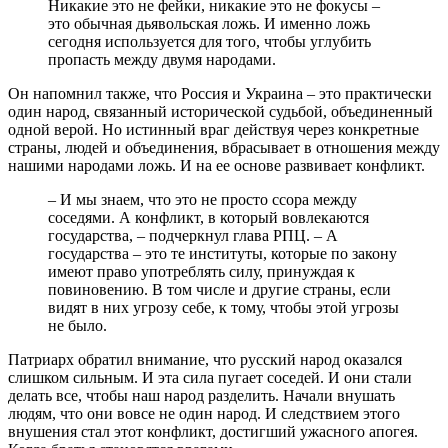
Никакие это не фейки, никакие это не фокусы –
это обычная дьявольская ложь. И именно ложь
сегодня используется для того, чтобы углубить
пропасть между двумя народами.
Он напомнил также, что Россия и Украина – это практически
один народ, связанный исторической судьбой, объединенный
одной верой. Но истинный враг действуя через конкретные
страны, людей и объединения, вбрасывает в отношения между
нашими народами ложь. И на ее основе развивает конфликт.
– И мы знаем, что это не просто ссора между
соседями. А конфликт, в который вовлекаются
государства, – подчеркнул глава РПЦ. – А
государства – это те институты, которые по закону
имеют право употреблять силу, принуждая к
повиновению. В том числе и другие страны, если
видят в них угрозу себе, к тому, чтобы этой угрозы
не было.
Патриарх обратил внимание, что русский народ оказался
слишком сильным. И эта сила пугает соседей. И они стали
делать все, чтобы наш народ разделить. Начали внушать
людям, что они вовсе не один народ. И следствием этого
внушения стал этот конфликт, достигший ужасного апогея.