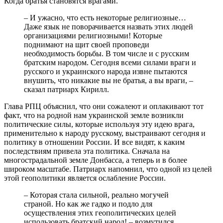
Когда братья становятся врагами.
– И ужасно, что есть некоторые религиозные…
Даже язык не поворачивается назвать этих людей
организациями религиозными! Которые
поднимают на щит своей проповеди
необходимость борьбы. В том числе и с русским
братским народом. Сегодня всеми силами враги и
русского и украинского народа извне пытаются
внушить, что никакие вы не братья, а вы враги, –
сказал патриарх Кирилл.
Глава РПЦ объяснил, что они сожалеют и оплакивают тот
факт, что на родной нам украинской земле возникли
политические силы, которые используя эту идею врага,
применительно к народу русскому, выстраивают сегодня и
политику в отношении России. И все видят, к каким
последствиям привела эта политика. Сначала на
многострадальной земле Донбасса, а теперь и в более
широком масштабе. Патриарх напомнил, что одной из целей
этой геополитики является ослабление России.
– Которая стала сильной, реально могучей
страной. Но как же гадко и подло для
осуществления этих геополитических целей
использовать братский народ! – возмутился