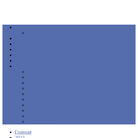
Общество
Книга
Политика
Здоровье
Происшествия
Официальные документы
ПОДКАСТ
Еще
Новости
Образование
Экономика
Культура
Спорт
Интервью
Наш край
Актуально
Объявления
Контакты
Главная
2022