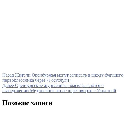
Навигация
Предыдущая
Назад
Жители Оренбуржья могут записать в школу будущего
запись
первоклассника через «Госуслуги»
по
Следующая
Далее
Оренбургские журналисты высказываются о
записям
запись
выступлении Мединского после переговоров с Украиной
Похожие записи